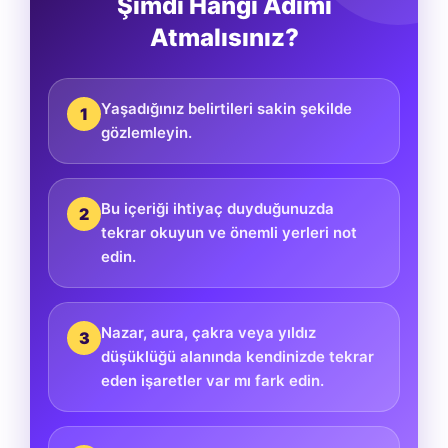
Şimdi Hangi Adımı
Atmalısınız?
Yaşadığınız belirtileri sakin şekilde
1
gözlemleyin.
Bu içeriği ihtiyaç duyduğunuzda
2
tekrar okuyun ve önemli yerleri not
edin.
Nazar, aura, çakra veya yıldız
3
düşüklüğü alanında kendinizde tekrar
eden işaretler var mı fark edin.