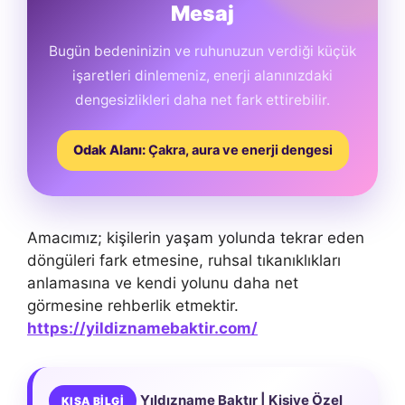
Mesaj
Bugün bedeninizin ve ruhunuzun verdiği küçük
işaretleri dinlemeniz, enerji alanınızdaki
dengesizlikleri daha net fark ettirebilir.
Odak Alanı:
Çakra, aura ve enerji dengesi
Amacımız; kişilerin yaşam yolunda tekrar eden
döngüleri fark etmesine, ruhsal tıkanıklıkları
anlamasına ve kendi yolunu daha net
görmesine rehberlik etmektir.
https://yildiznamebaktir.com/
Yıldızname Baktır | Kişiye Özel
KISA BİLGİ