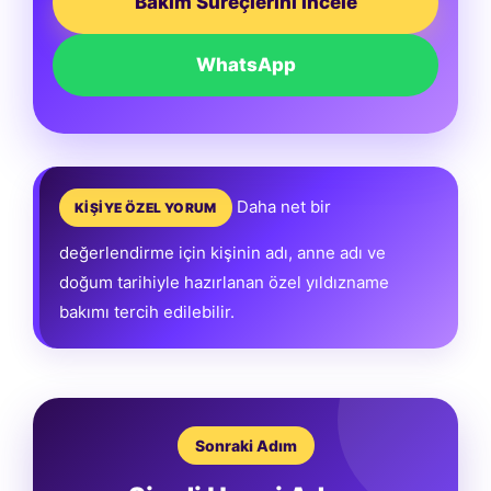
Bakım Süreçlerini İncele
WhatsApp
Daha net bir
KİŞİYE ÖZEL YORUM
değerlendirme için kişinin adı, anne adı ve
doğum tarihiyle hazırlanan özel yıldızname
bakımı tercih edilebilir.
Sonraki Adım