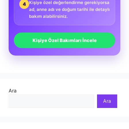
Kişiye özel değerlendirme gerekiyorsa
4
ad, anne adı ve doğum tarihi ile detaylı
bakım alabilirsiniz.
Kişiye Özel Bakımları İncele
Ara
Ara