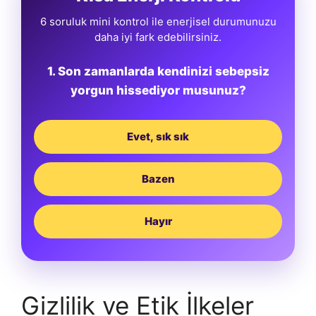
6 soruluk mini kontrol ile enerjisel durumunuzu
daha iyi fark edebilirsiniz.
1. Son zamanlarda kendinizi sebepsiz
yorgun hissediyor musunuz?
Evet, sık sık
Bazen
Hayır
Gizlilik ve Etik İlkeler