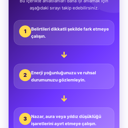
Bu içerikte anlatılanları daha iyi anlamak için
aşağıdaki sırayı takip edebilirsiniz.
Belirtileri dikkatli şekilde fark etmeye
1
çalışın.
↓
Enerji yoğunluğunuzu ve ruhsal
2
durumunuzu gözlemleyin.
↓
Nazar, aura veya yıldız düşüklüğü
3
işaretlerini ayırt etmeye çalışın.