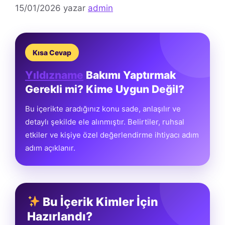
15/01/2026
yazar
admin
Kısa Cevap
Yıldızname
Bakımı Yaptırmak
Gerekli mi? Kime Uygun Değil?
Bu içerikte aradığınız konu sade, anlaşılır ve
detaylı şekilde ele alınmıştır. Belirtiler, ruhsal
etkiler ve kişiye özel değerlendirme ihtiyacı adım
adım açıklanır.
Bu İçerik Kimler İçin
Hazırlandı?