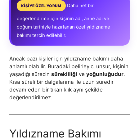
Daha net bir
KİŞİYE ÖZEL YORUM
değerlendirme için kişinin adı, anne adı ve
doğum tarihiyle hazırlanan özel yıldızname
bakımı tercih edilebilir.
Ancak bazı kişiler için yıldızname bakımı daha
anlamlı olabilir. Buradaki belirleyici unsur, kişinin
yaşadığı sürecin
sürekliliği
ve
yoğunluğudur
.
Kısa süreli bir dalgalanma ile uzun süredir
devam eden bir tıkanıklık aynı şekilde
değerlendirilmez.
Yıldızname Bakımı