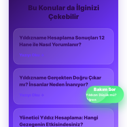
Bu Konular da İlginizi
Çekebilir
Yıldızname Hesaplama Sonuçları 12
Hane ile Nasıl Yorumlanır?
Yazıyı Oku →
Yıldızname Gerçekten Doğru Çıkar
mı? İnsanlar Neden İnanıyor?
Bakım Sor
Yazıyı Oku →
Yıldızın Düşük mü?
Öğren
Yönetici Yıldız Hesaplama: Hangi
Gezegenin Etkisindesiniz?