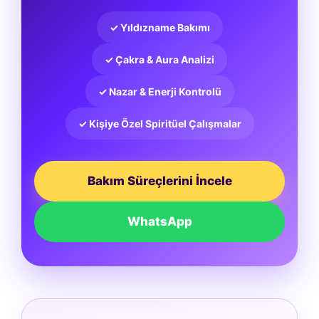
✓ Yıldızname Bakımı
✓ Çakra & Aura Analizi
✓ Nazar & Enerji Kontrolü
✓ Kişiye Özel Spiritüel Çalışmalar
Bakım Süreçlerini İncele
WhatsApp