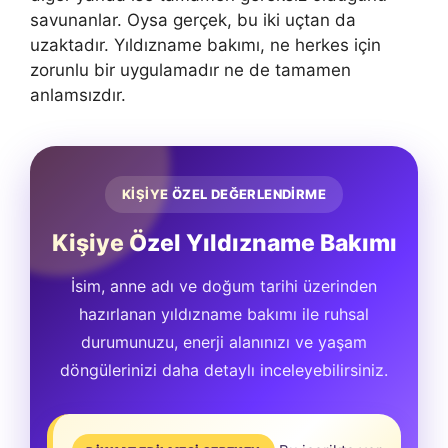
savunanlar. Oysa gerçek, bu iki uçtan da
uzaktadır. Yıldızname bakımı, ne herkes için
zorunlu bir uygulamadır ne de tamamen
anlamsızdır.
KİŞİYE ÖZEL DEĞERLENDİRME
Kişiye Özel Yıldızname Bakımı
İsim, anne adı ve doğum tarihi üzerinden
hazırlanan yıldızname bakımı ile ruhsal
durumunuzu, enerji alanınızı ve yaşam
döngülerinizi daha detaylı inceleyebilirsiniz.