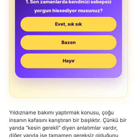
1. Son zamanlarda kendinizi sebepsiz
yorgun hissediyor musunuz?
Evet, sık sık
Bazen
Hayır
Yıldızname bakımı yaptırmak konusu, çoğu
insanın kafasını karıştıran bir başlıktır. Çünkü bir
yanda “kesin gerekli” diyen anlatımlar vardır,
diğer yanda ise tamamen gereksiz olduğunu