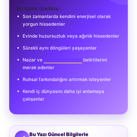
Bu içerik özellikle:
Son zamanlarda kendini enerjisel olarak
yorgun hissedenler
Evinde huzursuzluk veya ağırlık hissedenler
Sürekli aynı döngüleri yaşayanlar
Nazar ve
yıldız düşüklüğü
belirtilerini
merak edenler
Ruhsal farkındalığını artırmak isteyenler
Kendi iç dünyasını daha iyi anlamaya
çalışanlar
Bu Yazı Güncel Bilgilerle