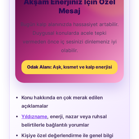
Akşam Enerjiniz İçin Özel
Mesaj
Bugün kalp alanınızda hassasiyet artabilir.
Duygusal konularda acele tepki
vermeden önce iç sesinizi dinlemeniz iyi
olabilir.
Odak Alanı:
Aşk, kısmet ve kalp enerjisi
Konu hakkında en çok merak edilen
açıklamalar
Yıldızname
, enerji, nazar veya ruhsal
belirtilerle bağlantılı yorumlar
Kişiye özel değerlendirme ile genel bilgi